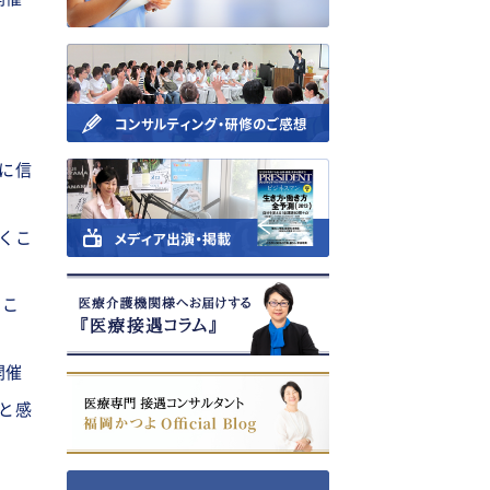
し
に信
くこ
うこ
開催
と感