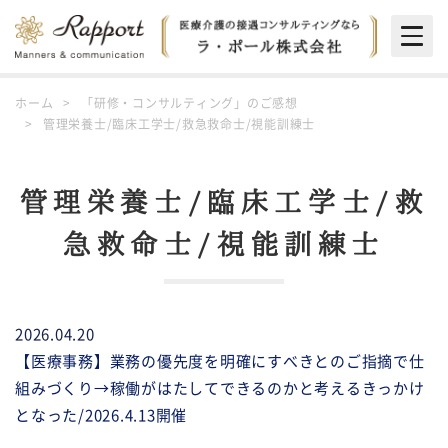
Togg
navig
ホーム
「研修・コンサルティング」のご感想
管理栄養士/臨床工学士/救急救命士/視能訓練士
管理栄養士/臨床工学士/救
急救命士/視能訓練士
2026.04.20
【医療事務】業務の優先度を明確にすべきとのご指摘で仕
組みづくり→稼働がはたしてできるのかと考えるきっかけ
となった/2026.4.13開催