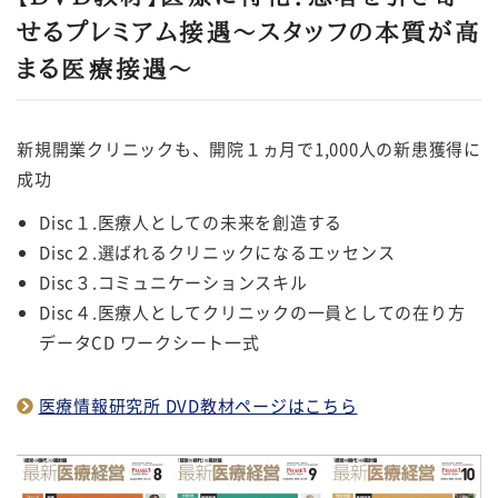
せるプレミアム接遇～スタッフの本質が高
まる医療接遇～
新規開業クリニックも、開院１ヵ月で1,000人の新患獲得に
成功
Disc１.医療人としての未来を創造する
Disc２.選ばれるクリニックになるエッセンス
Disc３.コミュニケーションスキル
Disc４.医療人としてクリニックの一員としての在り方
データCD ワークシート一式
医療情報研究所 DVD教材ページはこちら