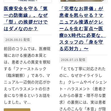
医療安全を守る「第
「完璧なお辞儀」が
一の防衛線」。なぜ
患者を怒らせる？マ
「型」の挨拶だけで
ニュアル接遇がクレ
はダメなのか？
ームを生む盲点〜医
療DX時代に必要な、
2026.08.01 配信
スタッフの「身を守
前回のコラムでは、医療現
る応対力」〜
場における接遇の本質と
2026.07.15 配信
は、患者さんの異変を察知
する「ファーストルック
「とても丁寧に対応された
（臨床観察）」であり、マ
のに、なぜかイライラし
ニュアル一辺倒の対応がか
た」 クレームやペイシェン
えってハラスメントの引き
ト・ハラスメント（患者さ
金になり得るというお話を
んからの暴言・理不尽な要
しました。マ...
求）の裏側には、実は患者
さんのこんな「本音」が隠