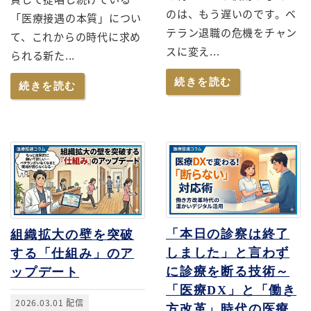
のは、もう遅いのです。ベ
「医療接遇の本質」につい
テラン退職の危機をチャン
て、これからの時代に求め
スに変え...
られる新た...
続きを読む
続きを読む
「本日の診察は終了
組織拡大の壁を突破
しました」と言わず
する「仕組み」のア
に診療を断る技術～
ップデート
「医療DX」と「働き
2026.03.01 配信
方改革」時代の医療