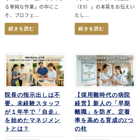
る単純な作業」の中にこ
（ES）」の本質をお伝えい
そ、プロフェ...
たし...
続きを読む
続きを読む
院長の指示出しは不
【採用難時代の病院
要。未経験スタッフ
経営】新人の「早期
が１年半で「自走」
離職」を防ぎ、定着
を始めたマネジメン
率を高める育成の2つ
トとは？
の柱