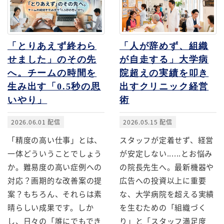
「とりあえず終わら
「人が辞めず、組織
せました」のその先
が自走する」大学病
へ。チームの時間を
院超えの実績を叩き
生み出す「0.5秒の思
出すクリニック経営
いやり」
術
2026.06.01 配信
2026.05.15 配信
「精度の高い仕事」とは、
スタッフが定着せず、経営
一体どういうことでしょう
が安定しない......とお悩み
か。難易度の高い症例への
の院長先生へ。最新機器や
対応？画期的な改善案の提
広告への投資以上に重要
案？もちろん、それらは素
な、大学病院を超える実績
晴らしい成果です。しか
を生むための「組織づく
し、日々の「誰にでもでき
り」と「スタッフ満足度