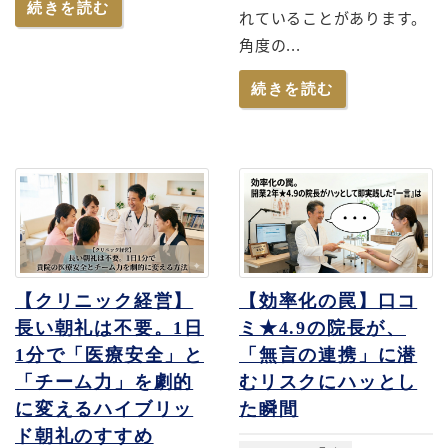
続きを読む
れていることがあります。
角度の...
続きを読む
【クリニック経営】
【効率化の罠】口コ
長い朝礼は不要。1日
ミ★4.9の院長が、
1分で「医療安全」と
「無言の連携」に潜
「チーム力」を劇的
むリスクにハッとし
に変えるハイブリッ
た瞬間
ド朝礼のすすめ