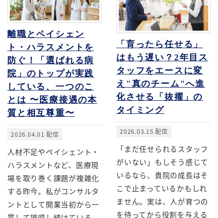
離職とペイシェン
「育ったら任せる」
ト・ハラスメントを
はもう遅い？2年目ス
防ぐ！「選ばれる病
タッフをエースに変
院」のトップが実践
え"真のチーム"へ進
している、一つのこ
化させる「抜擢」の
とは 〜医療接遇の本
タイミング
質と相互尊重〜
2026.03.15 配信
2026.04.01 配信
「まだ任せられるスタッフ
人材不足やペイシェント・
がいない」もしそう感じて
ハラスメントなど、医療現
いるなら、貴院の成長はそ
場を取り巻く課題が複雑化
こで止まっているかもしれ
する昨今。私がコンサルタ
ません。実は、人が育つの
ントとして開業当初から一
を待ってから役割を与える
貫して提唱し続けている